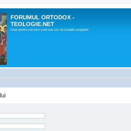
FORUMUL ORTODOX -
TEOLOGIE.NET
Doar pentru cei care cred sau vor să creadă conştient!
lui