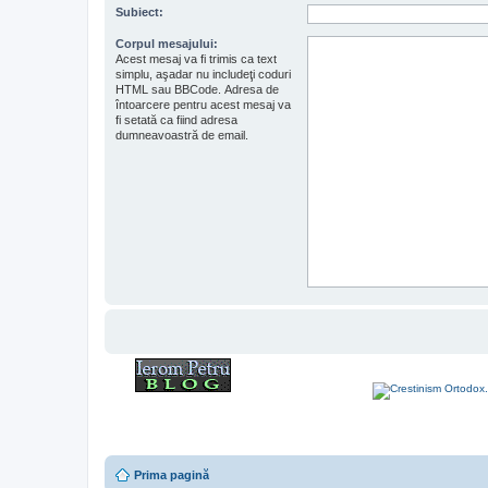
Subiect:
Corpul mesajului:
Acest mesaj va fi trimis ca text
simplu, aşadar nu includeţi coduri
HTML sau BBCode. Adresa de
întoarcere pentru acest mesaj va
fi setată ca fiind adresa
dumneavoastră de email.
Prima pagină