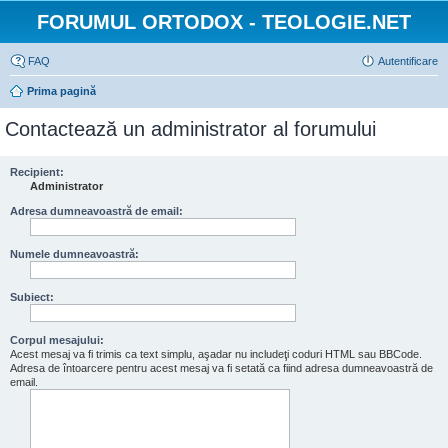
FORUMUL ORTODOX - TEOLOGIE.NET
FAQ
Autentificare
Prima pagină
Contactează un administrator al forumului
Recipient:
Administrator
Adresa dumneavoastră de email:
Numele dumneavoastră:
Subiect:
Corpul mesajului:
Acest mesaj va fi trimis ca text simplu, aşadar nu includeţi coduri HTML sau BBCode.
Adresa de întoarcere pentru acest mesaj va fi setată ca fiind adresa dumneavoastră de
email.