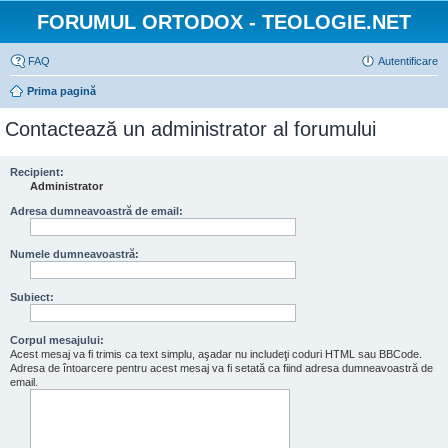
FORUMUL ORTODOX - TEOLOGIE.NET
FAQ
Autentificare
Prima pagină
Contactează un administrator al forumului
Recipient:
Administrator
Adresa dumneavoastră de email:
Numele dumneavoastră:
Subiect:
Corpul mesajului:
Acest mesaj va fi trimis ca text simplu, aşadar nu includeţi coduri HTML sau BBCode.
Adresa de întoarcere pentru acest mesaj va fi setată ca fiind adresa dumneavoastră de
email.