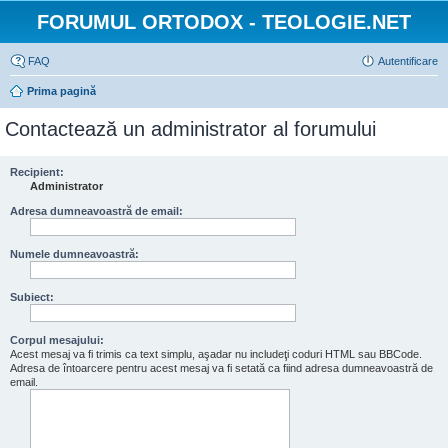
FORUMUL ORTODOX - TEOLOGIE.NET
FAQ
Autentificare
Prima pagină
Contactează un administrator al forumului
Recipient:
Administrator
Adresa dumneavoastră de email:
Numele dumneavoastră:
Subiect:
Corpul mesajului:
Acest mesaj va fi trimis ca text simplu, aşadar nu includeţi coduri HTML sau BBCode.
Adresa de întoarcere pentru acest mesaj va fi setată ca fiind adresa dumneavoastră de
email.