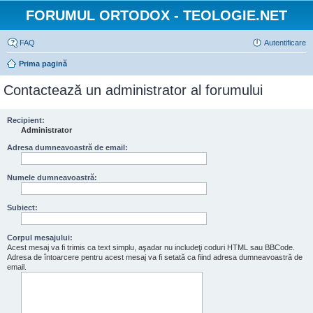
FORUMUL ORTODOX - TEOLOGIE.NET
FAQ
Autentificare
Prima pagină
Contactează un administrator al forumului
Recipient:
Administrator
Adresa dumneavoastră de email:
Numele dumneavoastră:
Subiect:
Corpul mesajului:
Acest mesaj va fi trimis ca text simplu, aşadar nu includeţi coduri HTML sau BBCode.
Adresa de întoarcere pentru acest mesaj va fi setată ca fiind adresa dumneavoastră de
email.