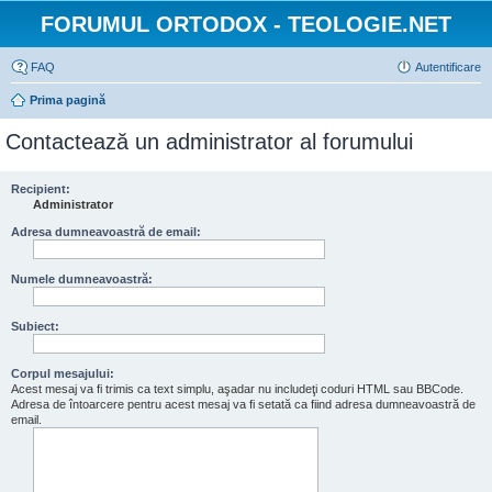
FORUMUL ORTODOX - TEOLOGIE.NET
FAQ
Autentificare
Prima pagină
Contactează un administrator al forumului
Recipient:
Administrator
Adresa dumneavoastră de email:
Numele dumneavoastră:
Subiect:
Corpul mesajului:
Acest mesaj va fi trimis ca text simplu, aşadar nu includeţi coduri HTML sau BBCode.
Adresa de întoarcere pentru acest mesaj va fi setată ca fiind adresa dumneavoastră de
email.