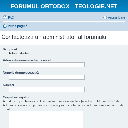
FORUMUL ORTODOX - TEOLOGIE.NET
FAQ
Autentificare
Prima pagină
Contactează un administrator al forumului
Recipient:
Administrator
Adresa dumneavoastră de email:
Numele dumneavoastră:
Subiect:
Corpul mesajului:
Acest mesaj va fi trimis ca text simplu, aşadar nu includeţi coduri HTML sau BBCode.
Adresa de întoarcere pentru acest mesaj va fi setată ca fiind adresa dumneavoastră de
email.