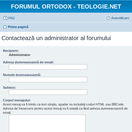
FORUMUL ORTODOX - TEOLOGIE.NET
FAQ
Autentificare
Prima pagină
Contactează un administrator al forumului
Recipient:
Administrator
Adresa dumneavoastră de email:
Numele dumneavoastră:
Subiect:
Corpul mesajului:
Acest mesaj va fi trimis ca text simplu, aşadar nu includeţi coduri HTML sau BBCode.
Adresa de întoarcere pentru acest mesaj va fi setată ca fiind adresa dumneavoastră de
email.