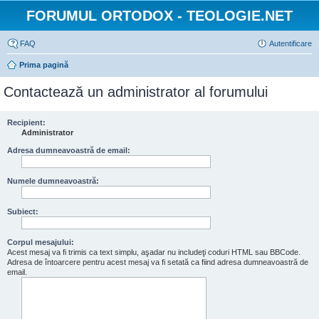
FORUMUL ORTODOX - TEOLOGIE.NET
FAQ
Autentificare
Prima pagină
Contactează un administrator al forumului
Recipient:
Administrator
Adresa dumneavoastră de email:
Numele dumneavoastră:
Subiect:
Corpul mesajului:
Acest mesaj va fi trimis ca text simplu, aşadar nu includeţi coduri HTML sau BBCode.
Adresa de întoarcere pentru acest mesaj va fi setată ca fiind adresa dumneavoastră de
email.