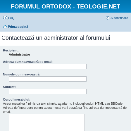
FORUMUL ORTODOX - TEOLOGIE.NET
FAQ
Autentificare
Prima pagină
Contactează un administrator al forumului
Recipient:
Administrator
Adresa dumneavoastră de email:
Numele dumneavoastră:
Subiect:
Corpul mesajului:
Acest mesaj va fi trimis ca text simplu, aşadar nu includeţi coduri HTML sau BBCode.
Adresa de întoarcere pentru acest mesaj va fi setată ca fiind adresa dumneavoastră de
email.