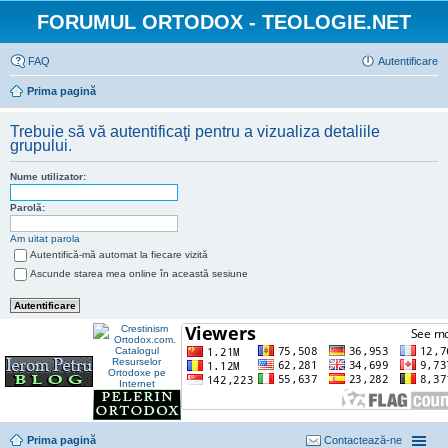
FORUMUL ORTODOX - TEOLOGIE.NET
FAQ
Autentificare
Prima pagină
Trebuie să vă autentificaţi pentru a vizualiza detaliile
grupului.
Nume utilizator:
Parolă:
Am uitat parola
Autentifică-mă automat la fiecare vizită
Ascunde starea mea online în această sesiune
Prima pagină
Contactează-ne