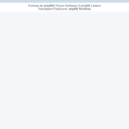
Furnizat de
phpBB
® Forum Software © phpBB Limited
Translation/Traducere:
phpBB România