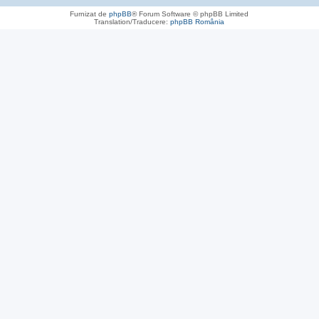
Furnizat de
phpBB
® Forum Software © phpBB Limited
Translation/Traducere:
phpBB România