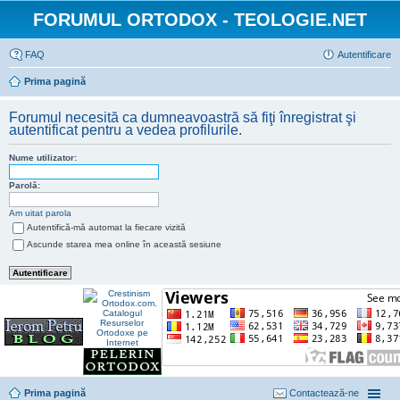
FORUMUL ORTODOX - TEOLOGIE.NET
FAQ
Autentificare
Prima pagină
Forumul necesită ca dumneavoastră să fiţi înregistrat şi
autentificat pentru a vedea profilurile.
Nume utilizator:
Parolă:
Am uitat parola
Autentifică-mă automat la fiecare vizită
Ascunde starea mea online în această sesiune
Prima pagină
Contactează-ne