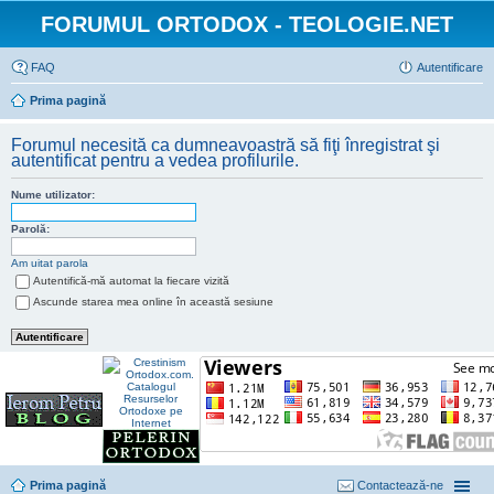
FORUMUL ORTODOX - TEOLOGIE.NET
FAQ
Autentificare
Prima pagină
Forumul necesită ca dumneavoastră să fiţi înregistrat şi
autentificat pentru a vedea profilurile.
Nume utilizator:
Parolă:
Am uitat parola
Autentifică-mă automat la fiecare vizită
Ascunde starea mea online în această sesiune
Prima pagină
Contactează-ne