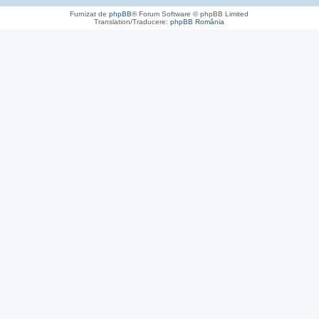
Furnizat de
phpBB
® Forum Software © phpBB Limited
Translation/Traducere:
phpBB România