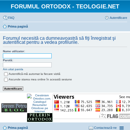
FORUMUL ORTODOX - TEOLOGIE.NET
FAQ
Autentificare
Prima pagină
Forumul necesită ca dumneavoastră să fiţi înregistrat şi
autentificat pentru a vedea profilurile.
Nume utilizator:
Parolă:
Am uitat parola
Autentifică-mă automat la fiecare vizită
Ascunde starea mea online în această sesiune
Prima pagină
Contactează-ne