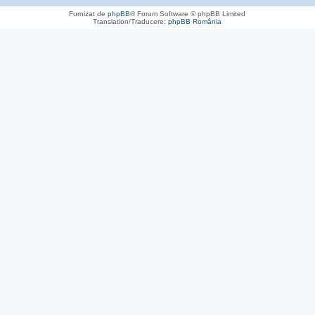
Furnizat de
phpBB
® Forum Software © phpBB Limited
Translation/Traducere:
phpBB România