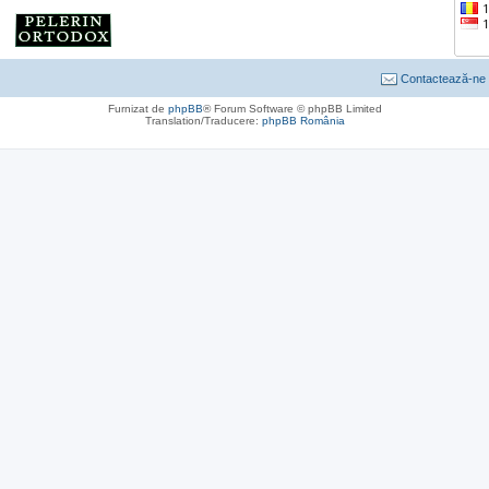
Contactează-ne
Furnizat de
phpBB
® Forum Software © phpBB Limited
Translation/Traducere:
phpBB România