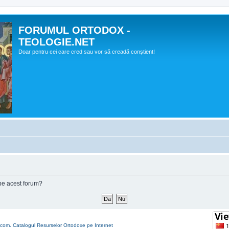
FORUMUL ORTODOX -
TEOLOGIE.NET
Doar pentru cei care cred sau vor să creadă conştient!
e pe acest forum?