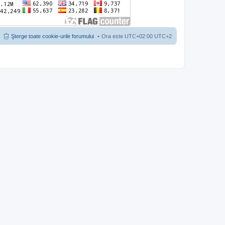
Şterge toate cookie-urile forumului
Ora este UTC+02:00 UTC+2