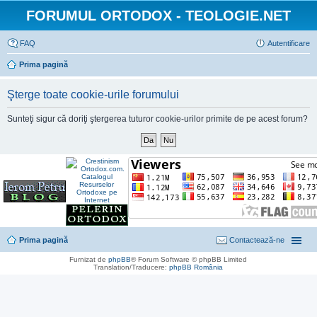
FORUMUL ORTODOX - TEOLOGIE.NET
FAQ
Autentificare
Prima pagină
Şterge toate cookie-urile forumului
Sunteţi sigur că doriţi ştergerea tuturor cookie-urilor primite de pe acest forum?
Prima pagină
Contactează-ne
Furnizat de
phpBB
® Forum Software © phpBB Limited
Translation/Traducere:
phpBB România