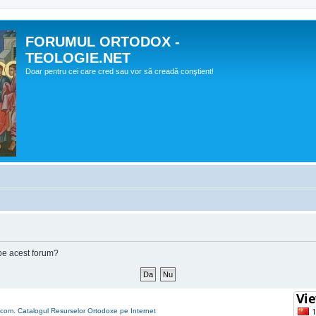
FORUMUL ORTODOX -
TEOLOGIE.NET
Doar pentru cei care cred sau vor să creadă conştient!
e pe acest forum?