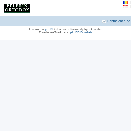
Contactează-ne
Furnizat de
phpBB
® Forum Software © phpBB Limited
Translation/Traducere:
phpBB România