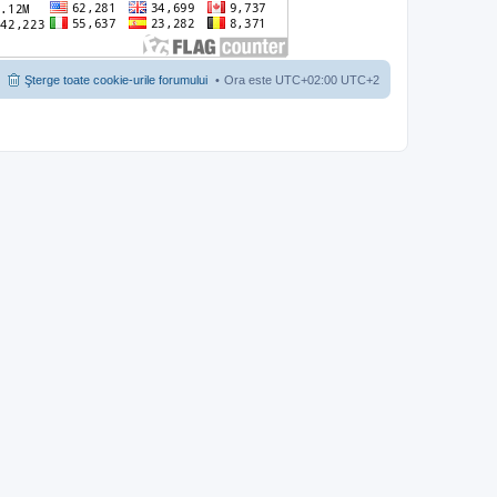
Şterge toate cookie-urile forumului
Ora este UTC+02:00 UTC+2