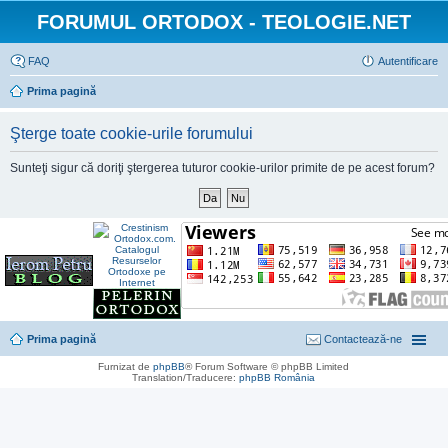
FORUMUL ORTODOX - TEOLOGIE.NET
FAQ
Autentificare
Prima pagină
Şterge toate cookie-urile forumului
Sunteţi sigur că doriţi ştergerea tuturor cookie-urilor primite de pe acest forum?
Prima pagină
Contactează-ne
Furnizat de
phpBB
® Forum Software © phpBB Limited
Translation/Traducere:
phpBB România