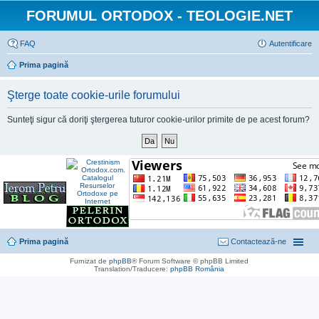
FORUMUL ORTODOX - TEOLOGIE.NET
FAQ
Autentificare
Prima pagină
Şterge toate cookie-urile forumului
Sunteţi sigur că doriţi ştergerea tuturor cookie-urilor primite de pe acest forum?
Prima pagină
Contactează-ne
Furnizat de
phpBB
® Forum Software © phpBB Limited
Translation/Traducere:
phpBB România