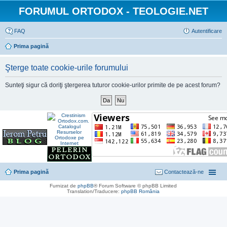
FORUMUL ORTODOX - TEOLOGIE.NET
FAQ
Autentificare
Prima pagină
Şterge toate cookie-urile forumului
Sunteţi sigur că doriţi ştergerea tuturor cookie-urilor primite de pe acest forum?
Prima pagină
Contactează-ne
Furnizat de
phpBB
® Forum Software © phpBB Limited
Translation/Traducere:
phpBB România