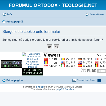
FORUMUL ORTODOX - TEOLOGIE.NET
FAQ
Autentificare
Prima pagină
Şterge toate cookie-urile forumului
Sunteţi sigur că doriţi ştergerea tuturor cookie-urilor primite de pe acest forum?
Prima pagină
Contactează-ne
Furnizat de
phpBB
® Forum Software © phpBB Limited
Translation/Traducere:
phpBB România