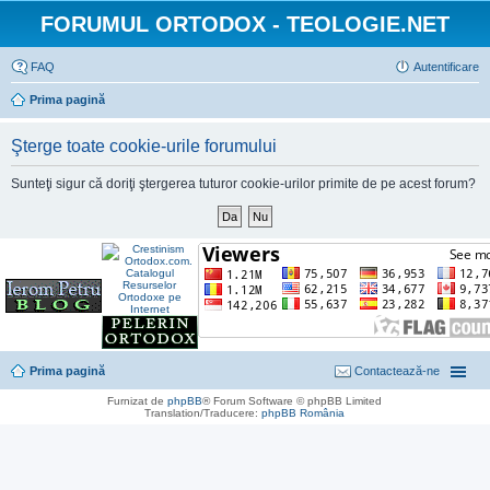
FORUMUL ORTODOX - TEOLOGIE.NET
FAQ
Autentificare
Prima pagină
Şterge toate cookie-urile forumului
Sunteţi sigur că doriţi ştergerea tuturor cookie-urilor primite de pe acest forum?
Prima pagină
Contactează-ne
Furnizat de
phpBB
® Forum Software © phpBB Limited
Translation/Traducere:
phpBB România