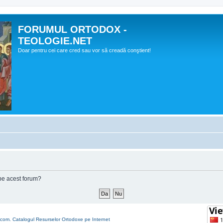
FORUMUL ORTODOX -
TEOLOGIE.NET
Doar pentru cei care cred sau vor să creadă conştient!
e pe acest forum?