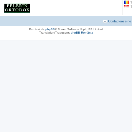
Contactează-ne
Furnizat de
phpBB
® Forum Software © phpBB Limited
Translation/Traducere:
phpBB România