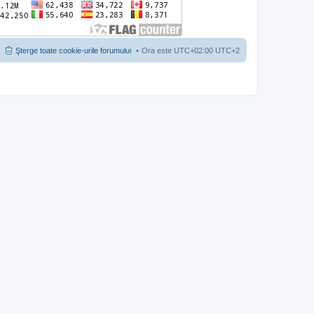
Şterge toate cookie-urile forumului
Ora este UTC+02:00 UTC+2