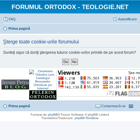
FORUMUL ORTODOX - TEOLOGIE.NET
FAQ
Autentificare
Prima pagină
Şterge toate cookie-urile forumului
Sunteţi sigur că doriţi ştergerea tuturor cookie-urilor primite de pe acest forum?
Prima pagină
Contactează-ne
Furnizat de
phpBB
® Forum Software © phpBB Limited
Translation/Traducere:
phpBB România