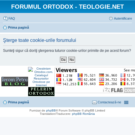
FORUMUL ORTODOX - TEOLOGIE.NET
FAQ
Autentificare
Prima pagină
Şterge toate cookie-urile forumului
Sunteţi sigur că doriţi ştergerea tuturor cookie-urilor primite de pe acest forum?
Prima pagină
Contactează-ne
Furnizat de
phpBB
® Forum Software © phpBB Limited
Translation/Traducere:
phpBB România