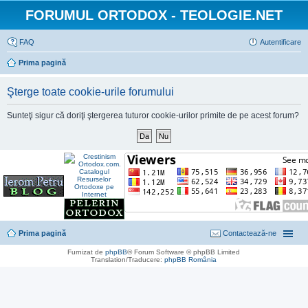
FORUMUL ORTODOX - TEOLOGIE.NET
FAQ
Autentificare
Prima pagină
Şterge toate cookie-urile forumului
Sunteţi sigur că doriţi ştergerea tuturor cookie-urilor primite de pe acest forum?
Prima pagină
Contactează-ne
Furnizat de
phpBB
® Forum Software © phpBB Limited
Translation/Traducere:
phpBB România