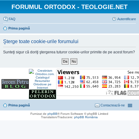
FORUMUL ORTODOX - TEOLOGIE.NET
FAQ
Autentificare
Prima pagină
Şterge toate cookie-urile forumului
Sunteţi sigur că doriţi ştergerea tuturor cookie-urilor primite de pe acest forum?
Prima pagină
Contactează-ne
Furnizat de
phpBB
® Forum Software © phpBB Limited
Translation/Traducere:
phpBB România