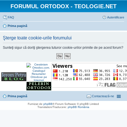
FORUMUL ORTODOX - TEOLOGIE.NET
FAQ
Autentificare
Prima pagină
Şterge toate cookie-urile forumului
Sunteţi sigur că doriţi ştergerea tuturor cookie-urilor primite de pe acest forum?
Prima pagină
Contactează-ne
Furnizat de
phpBB
® Forum Software © phpBB Limited
Translation/Traducere:
phpBB România