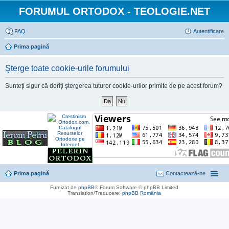
FORUMUL ORTODOX - TEOLOGIE.NET
FAQ
Autentificare
Prima pagină
Şterge toate cookie-urile forumului
Sunteţi sigur că doriţi ştergerea tuturor cookie-urilor primite de pe acest forum?
Prima pagină
Contactează-ne
Furnizat de
phpBB
® Forum Software © phpBB Limited
Translation/Traducere:
phpBB România