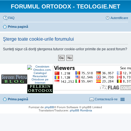
FORUMUL ORTODOX - TEOLOGIE.NET
FAQ
Autentificare
Prima pagină
Şterge toate cookie-urile forumului
Sunteţi sigur că doriţi ştergerea tuturor cookie-urilor primite de pe acest forum?
Prima pagină
Contactează-ne
Furnizat de
phpBB
® Forum Software © phpBB Limited
Translation/Traducere:
phpBB România