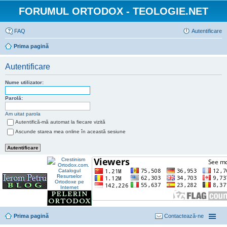
FORUMUL ORTODOX - TEOLOGIE.NET
FAQ
Autentificare
Prima pagină
Autentificare
Nume utilizator:
Parolă:
Am uitat parola
Autentifică-mă automat la fiecare vizită
Ascunde starea mea online în această sesiune
Prima pagină
Contactează-ne