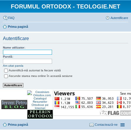
FORUMUL ORTODOX - TEOLOGIE.NET
FAQ
Autentificare
Prima pagină
Autentificare
Nume utilizator:
Parolă:
Am uitat parola
Autentifică-mă automat la fiecare vizită
Ascunde starea mea online în această sesiune
Prima pagină
Contactează-ne