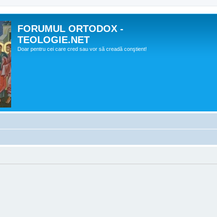
FORUMUL ORTODOX -
TEOLOGIE.NET
Doar pentru cei care cred sau vor să creadă conştient!