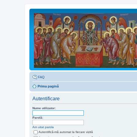
FAQ
Prima pagină
Autentificare
Nume utilizator:
Parolă:
Am uitat parola
Autentifică-mă automat la fiecare vizită