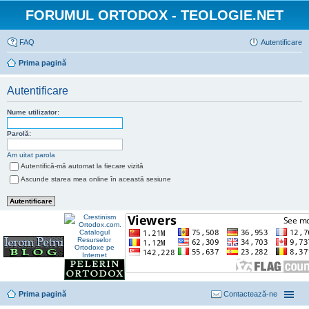
FORUMUL ORTODOX - TEOLOGIE.NET
FAQ
Autentificare
Prima pagină
Autentificare
Nume utilizator:
Parolă:
Am uitat parola
Autentifică-mă automat la fiecare vizită
Ascunde starea mea online în această sesiune
Prima pagină
Contactează-ne