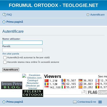
FORUMUL ORTODOX - TEOLOGIE.NET
FAQ
Autentificare
Prima pagină
Autentificare
Nume utilizator:
Parolă:
Am uitat parola
Autentifică-mă automat la fiecare vizită
Ascunde starea mea online în această sesiune
Prima pagină
Contactează-ne