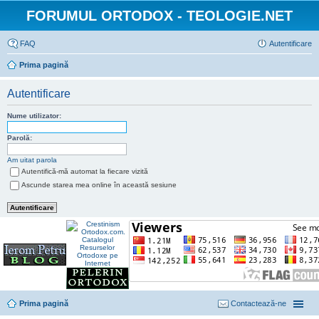
FORUMUL ORTODOX - TEOLOGIE.NET
FAQ
Autentificare
Prima pagină
Autentificare
Nume utilizator:
Parolă:
Am uitat parola
Autentifică-mă automat la fiecare vizită
Ascunde starea mea online în această sesiune
Prima pagină
Contactează-ne