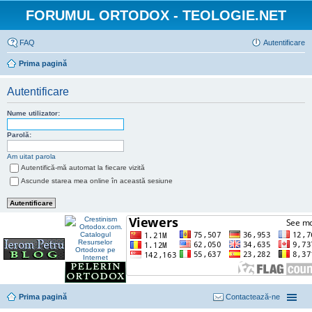
FORUMUL ORTODOX - TEOLOGIE.NET
FAQ
Autentificare
Prima pagină
Autentificare
Nume utilizator:
Parolă:
Am uitat parola
Autentifică-mă automat la fiecare vizită
Ascunde starea mea online în această sesiune
Prima pagină
Contactează-ne