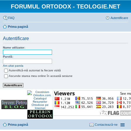
FORUMUL ORTODOX - TEOLOGIE.NET
FAQ
Autentificare
Prima pagină
Autentificare
Nume utilizator:
Parolă:
Am uitat parola
Autentifică-mă automat la fiecare vizită
Ascunde starea mea online în această sesiune
Prima pagină
Contactează-ne