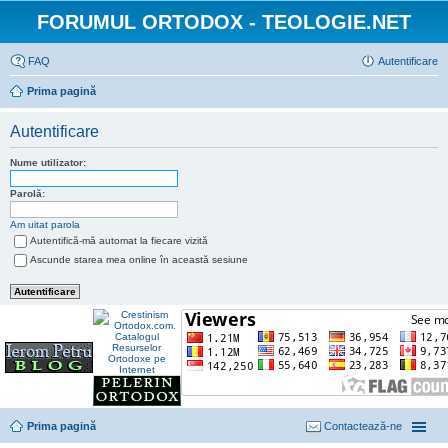
FORUMUL ORTODOX - TEOLOGIE.NET
FAQ
Autentificare
Prima pagină
Autentificare
Nume utilizator:
Parolă:
Am uitat parola
Autentifică-mă automat la fiecare vizită
Ascunde starea mea online în această sesiune
Prima pagină
Contactează-ne