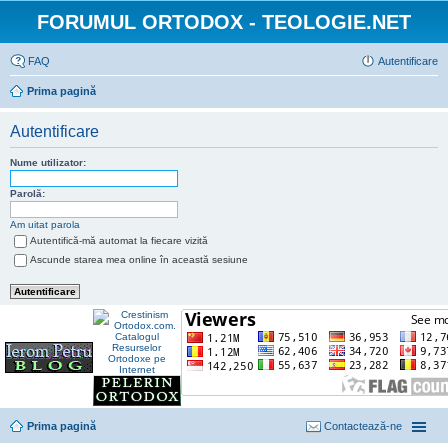
FORUMUL ORTODOX - TEOLOGIE.NET
FAQ
Autentificare
Prima pagină
Autentificare
Nume utilizator:
Parolă:
Am uitat parola
Autentifică-mă automat la fiecare vizită
Ascunde starea mea online în această sesiune
Prima pagină
Contactează-ne