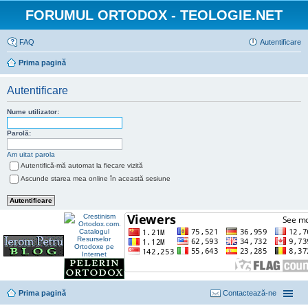
FORUMUL ORTODOX - TEOLOGIE.NET
FAQ
Autentificare
Prima pagină
Autentificare
Nume utilizator:
Parolă:
Am uitat parola
Autentifică-mă automat la fiecare vizită
Ascunde starea mea online în această sesiune
Prima pagină
Contactează-ne