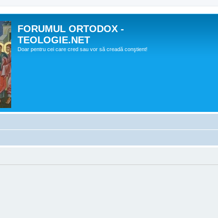
FORUMUL ORTODOX -
TEOLOGIE.NET
Doar pentru cei care cred sau vor să creadă conştient!