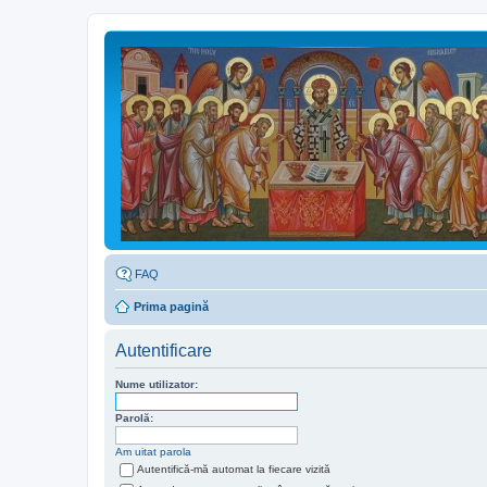
FAQ
Prima pagină
Autentificare
Nume utilizator:
Parolă:
Am uitat parola
Autentifică-mă automat la fiecare vizită