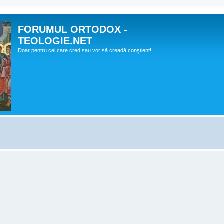
FORUMUL ORTODOX -
TEOLOGIE.NET
Doar pentru cei care cred sau vor să creadă conştient!