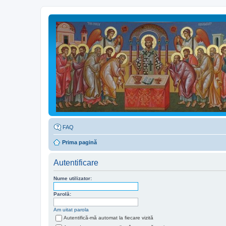
FAQ
Prima pagină
Autentificare
Nume utilizator:
Parolă:
Am uitat parola
Autentifică-mă automat la fiecare vizită