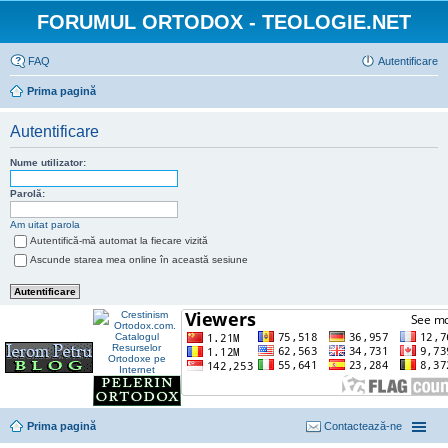
FORUMUL ORTODOX - TEOLOGIE.NET
FAQ
Autentificare
Prima pagină
Autentificare
Nume utilizator:
Parolă:
Am uitat parola
Autentifică-mă automat la fiecare vizită
Ascunde starea mea online în această sesiune
Prima pagină
Contactează-ne