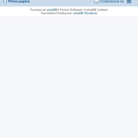
Prima pagină
Contactează-ne
Furnizat de
phpBB
® Forum Software © phpBB Limited
Translation/Traducere:
phpBB România