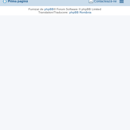
Prima pagină
Contactează-ne
Furnizat de
phpBB
® Forum Software © phpBB Limited
Translation/Traducere:
phpBB România