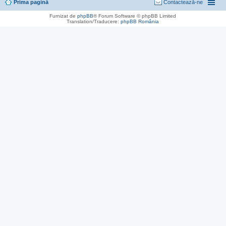
Prima pagină
Contactează-ne
Furnizat de
phpBB
® Forum Software © phpBB Limited
Translation/Traducere:
phpBB România