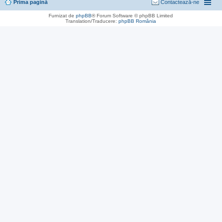
Prima pagină
Contactează-ne
Furnizat de
phpBB
® Forum Software © phpBB Limited
Translation/Traducere:
phpBB România