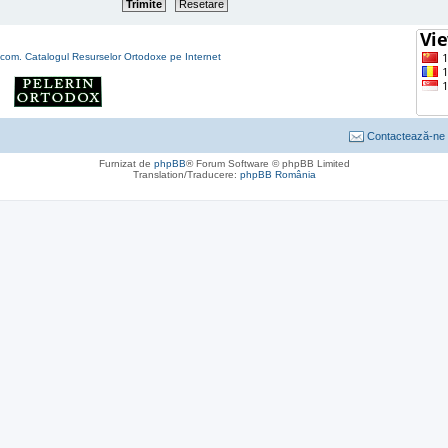
Contactează-ne
Furnizat de
phpBB
® Forum Software © phpBB Limited
Translation/Traducere:
phpBB România