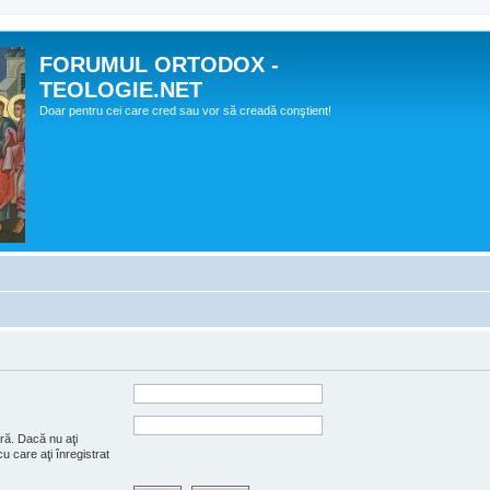
FORUMUL ORTODOX -
TEOLOGIE.NET
Doar pentru cei care cred sau vor să creadă conştient!
ră. Dacă nu aţi
u care aţi înregistrat