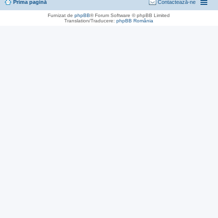
Prima pagină
Contactează-ne
Furnizat de
phpBB
® Forum Software © phpBB Limited
Translation/Traducere:
phpBB România